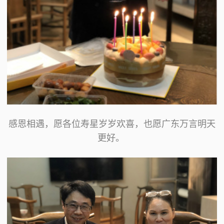
感恩相遇，愿各位寿星岁岁欢喜，也愿广东万言明天
更好。