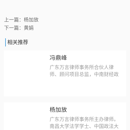
上一篇：
杨加放
下一篇：
黄娟
相关推荐
冯鼎峰
广东万言律师事务所合伙人律
师、顾问项目总监，中南财经政
法大学法学学士。自2005年大
学毕业后进入律师行业，于
2014年进入广东万言律师事务
所，监管、指导全所的顾问、项
目工作。擅长房地产开发、股权
杨加放
并购、借贷担保、企业重组、员
广东万言律师事务所主办律师。
工管理等法律关系业务的风险防
南昌大学法学学士、中国政法大